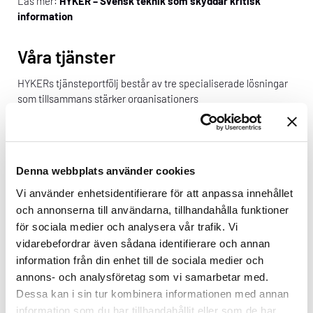
Läs mer:
HYKER – Svensk teknik som skyddar kritisk
information
Våra tjänster
HYKERs tjänsteportfölj består av tre specialiserade lösningar
som tillsammans stärker organisationers
informationssäkerhet:
HYKER Share
– säker delning av känsliga dokument
internt och externt
Denna webbplats använder cookies
HYKER Export
– stöd för efterlevnad av
Vi använder enhetsidentifierare för att anpassa innehållet
exportkontrollregler och skydd av data i internationella
och annonserna till användarna, tillhandahålla funktioner
affärer
för sociala medier och analysera vår trafik. Vi
vidarebefordrar även sådana identifierare och annan
HYKER Continue
– säker åtkomst till affärskritisk
information från din enhet till de sociala medier och
information vid IT‑attacker eller driftstörningar
annons- och analysföretag som vi samarbetar med.
Dessa kan i sin tur kombinera informationen med annan
En vision om framtidens dataskydd
information som du har tillhandahållit eller som de har