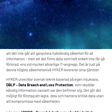
HYKER har uppmärksammats i
Dagens Industri
, där vi berättar
om hur våra tjänster hjälper organisationer att skydda sin mest
kritiska information i en tid av ökade cyberhot och skärpta
regulatoriska krav.
I intervjun lyfter affärsområdeschef
Johannes Samuelsson
att det inte går att garantera fullständig säkerhet för all
information – men att det finns data som helt enkelt inte får gå
förlorad, ens vid mycket allvarliga IT‑angrepp. Det är just på
denna högsta säkerhetsnivå HYKER levererar sina tjänster.
HYKER utvecklar svensk teknik baserad på egen mjukvara,
DBLP – Data Breach and Loss Protection
, som skyddar
känslig information oavsett var den befinner sig. Det gör det
möjligt för företag att lagra, dela och hantera kritisk data utan
att kompromissa med säkerheten.