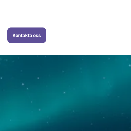
något. HYKERs erbjudande är
användarvänligt, säkert och tryggt.
Kontakta oss
HYKER Share
Vårt uppdrag
HYKER Export
Nyheter
HYKER Continue
Karriär
HYKER Solutions
Kontakt